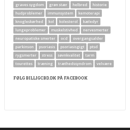
graves sygdom
grøn stær
helbred
historie
hudproblemer
immunsystem
kemoterapi
knogleskørhed
kol
kolesterol
kæledyr
lungeproblemer
muskelstivhed
nervesmerter
neuropatiske smerter
ocd
overgangsalder
parkinson
psoriasis
psoriasisgigt
ptsd
rygsmerter
stress
søvnkvalitet
tarm
tourettes
træning
træthedssyndrom
velvære
FØLG BILLIGCBD.DK PÅ FACEBOOK