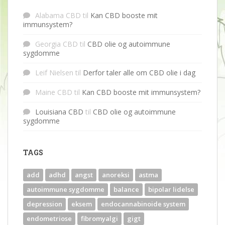
Alabama CBD
til
Kan CBD booste mit
immunsystem?
Georgia CBD
til
CBD olie og autoimmune
sygdomme
Leif Nielsen
til
Derfor taler alle om CBD olie i dag
Maine CBD
til
Kan CBD booste mit immunsystem?
Louisiana CBD
til
CBD olie og autoimmune
sygdomme
TAGS
add
adhd
angst
anoreksi
astma
autoimmune sygdomme
balance
bipolar lidelse
depression
eksem
endocannabinoide system
endometriose
fibromyalgi
gigt