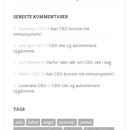
SENESTE KOMMENTARER
Alabama CBD
til
Kan CBD booste mit
immunsystem?
Georgia CBD
til
CBD olie og autoimmune
sygdomme
Leif Nielsen
til
Derfor taler alle om CBD olie i dag
Maine CBD
til
Kan CBD booste mit immunsystem?
Louisiana CBD
til
CBD olie og autoimmune
sygdomme
TAGS
add
adhd
angst
anoreksi
astma