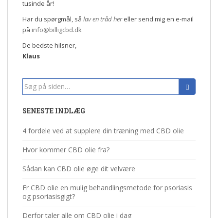
tusinde år!
Har du spørgmål, så
lav en tråd her
eller send mig en e-mail
på
info@billigcbd.dk
De bedste hilsner,
Klaus
Search
for:
SENESTE INDLÆG
4 fordele ved at supplere din træning med CBD olie
Hvor kommer CBD olie fra?
Sådan kan CBD olie øge dit velvære
Er CBD olie en mulig behandlingsmetode for psoriasis
og psoriasisgigt?
Derfor taler alle om CBD olie i dag