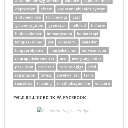
autoimmune sygdomme
balance
bipolar lidelse
depression
eksem
endocannabinoide system
endometriose
fibromyalgi
gigt
graves sygdom
grøn stær
helbred
historie
hudproblemer
immunsystem
kemoterapi
knogleskørhed
kol
kolesterol
kæledyr
lungeproblemer
muskelstivhed
nervesmerter
neuropatiske smerter
ocd
overgangsalder
parkinson
psoriasis
psoriasisgigt
ptsd
rygsmerter
stress
søvnkvalitet
tarm
tourettes
træning
træthedssyndrom
velvære
FØLG BILLIGCBD.DK PÅ FACEBOOK