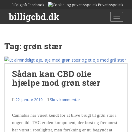
S
Følg på Facebook
Privatlivspolitik
k
billigcbd.dk
i
T
O
p
G
t
G
o
L
Tag:
grøn stær
m
E
a
N
i
A
n
V
I
c
Sådan kan CBD olie
G
o
hjælpe mod grøn stær
A
n
T
t
I
e
22. januar 2019
Skriv kommentar
O
n
N
t
Cannabis har været kendt for at blive brugt til grøn stær i
nogen tid. THC er den komponent, der først og fremmest
har været i spotlightet, men forskning er nu begyndt at